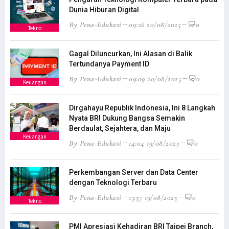
Dunia Hiburan Digital
By Pena-Edukasi
09:26 20/08/2025
0
Tekno
Gagal Diluncurkan, Ini Alasan di Balik
Tertundanya Payment ID
By Pena-Edukasi
09:09 20/08/2025
0
Keuangan
Dirgahayu Republik Indonesia, Ini 8 Langkah
Nyata BRI Dukung Bangsa Semakin
Berdaulat, Sejahtera, dan Maju
Keuangan
By Pena-Edukasi
14:04 19/08/2025
0
Perkembangan Server dan Data Center
dengan Teknologi Terbaru
By Pena-Edukasi
13:57 19/08/2025
0
Tekno
PMI Apresiasi Kehadiran BRI Taipei Branch,