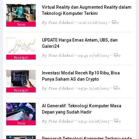
Virtual Reality dan Augmented Reality dalam
Teknologi Komputer Terkini
By Pena-Edukasi
12:16 21/08/2025
0
Tekno
UPDATE Harga Emas Antam, UBS, dan
Galeri24
By Pena-Edukasi
09:49 21/08/2025
0
Keuangan
Investasi Modal Receh Rp10 Ribu, Bisa
Punya Saham AS dan Crypto
By Pena-Edukasi
09:30 21/08/2025
0
Keuangan
AI Generatif: Teknologi Komputer Masa
Depan yang Sudah Hadir
By Pena-Edukasi
09:41 20/08/2025
0
Tekno
Pengaruh Teknologi Komputer Terbaru pada