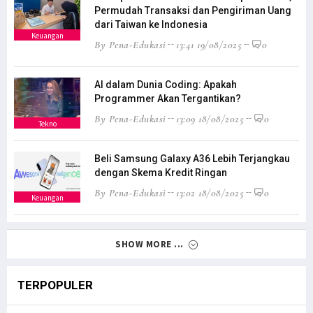
Permudah Transaksi dan Pengiriman Uang
dari Taiwan ke Indonesia
Keuangan
By Pena-Edukasi
13:41 19/08/2025
0
AI dalam Dunia Coding: Apakah
Programmer Akan Tergantikan?
By Pena-Edukasi
13:09 18/08/2025
0
Tekno
Beli Samsung Galaxy A36 Lebih Terjangkau
dengan Skema Kredit Ringan
By Pena-Edukasi
13:02 18/08/2025
0
Keuangan
SHOW MORE ...
TERPOPULER