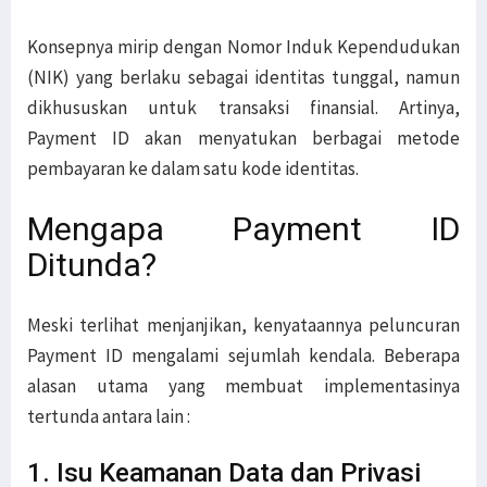
Konsepnya mirip dengan Nomor Induk Kependudukan
(NIK) yang berlaku sebagai identitas tunggal, namun
dikhususkan untuk transaksi finansial. Artinya,
Payment ID akan menyatukan berbagai metode
pembayaran ke dalam satu kode identitas.
Mengapa Payment ID
Ditunda?
Meski terlihat menjanjikan, kenyataannya peluncuran
Payment ID mengalami sejumlah kendala. Beberapa
alasan utama yang membuat implementasinya
tertunda antara lain :
1. Isu Keamanan Data dan Privasi