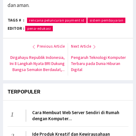
dan aman.
TAGS # :
rencana peluncuran payment id
sistem pembayaran
EDITOR :
pena-edukasi
Previous Article
Next Article
Dirgahayu Republik Indonesia,
Pengaruh Teknologi Komputer
Ini 8 Langkah Nyata BRI Dukung
Terbaru pada Dunia Hiburan
Bangsa Semakin Berdaulat,...
Digital
TERPOPULER
1
Cara Membuat Web Server Sendiri di Rumah
dengan Komputer...
2
Ide Produk Kreatif dan Kewirausahaan