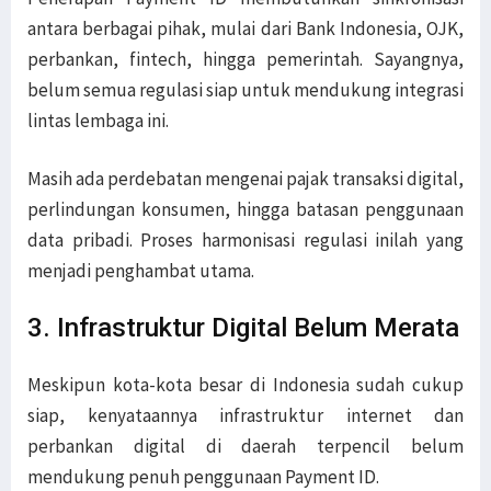
antara berbagai pihak, mulai dari Bank Indonesia, OJK,
perbankan, fintech, hingga pemerintah. Sayangnya,
belum semua regulasi siap untuk mendukung integrasi
lintas lembaga ini.
Masih ada perdebatan mengenai pajak transaksi digital,
perlindungan konsumen, hingga batasan penggunaan
data pribadi. Proses harmonisasi regulasi inilah yang
menjadi penghambat utama.
3. Infrastruktur Digital Belum Merata
Meskipun kota-kota besar di Indonesia sudah cukup
siap, kenyataannya infrastruktur internet dan
perbankan digital di daerah terpencil belum
mendukung penuh penggunaan Payment ID.