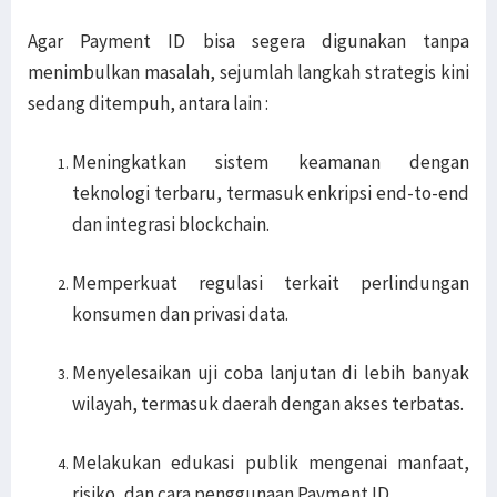
Agar Payment ID bisa segera digunakan tanpa
menimbulkan masalah, sejumlah langkah strategis kini
sedang ditempuh, antara lain :
Meningkatkan sistem keamanan dengan
teknologi terbaru, termasuk enkripsi end-to-end
dan integrasi blockchain.
Memperkuat regulasi terkait perlindungan
konsumen dan privasi data.
Menyelesaikan uji coba lanjutan di lebih banyak
wilayah, termasuk daerah dengan akses terbatas.
Melakukan edukasi publik mengenai manfaat,
risiko, dan cara penggunaan Payment ID.