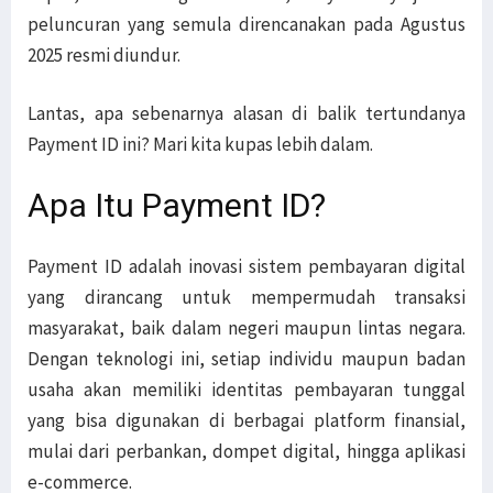
peluncuran yang semula direncanakan pada Agustus
2025 resmi diundur.
Lantas, apa sebenarnya alasan di balik tertundanya
Payment ID ini? Mari kita kupas lebih dalam.
Apa Itu Payment ID?
Payment ID adalah inovasi sistem pembayaran digital
yang dirancang untuk mempermudah transaksi
masyarakat, baik dalam negeri maupun lintas negara.
Dengan teknologi ini, setiap individu maupun badan
usaha akan memiliki identitas pembayaran tunggal
yang bisa digunakan di berbagai platform finansial,
mulai dari perbankan, dompet digital, hingga aplikasi
e-commerce.