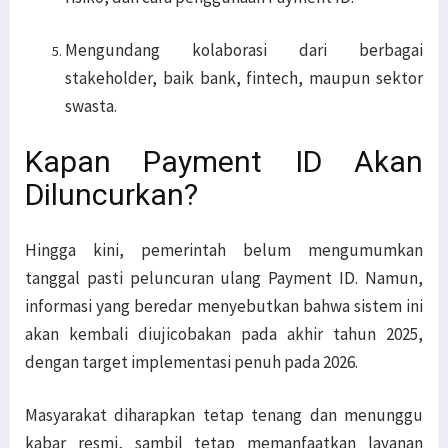
Mengundang kolaborasi dari berbagai
stakeholder, baik bank, fintech, maupun sektor
swasta.
Kapan Payment ID Akan
Diluncurkan?
Hingga kini, pemerintah belum mengumumkan
tanggal pasti peluncuran ulang Payment ID. Namun,
informasi yang beredar menyebutkan bahwa sistem ini
akan kembali diujicobakan pada akhir tahun 2025,
dengan target implementasi penuh pada 2026.
Masyarakat diharapkan tetap tenang dan menunggu
kabar resmi, sambil tetap memanfaatkan layanan