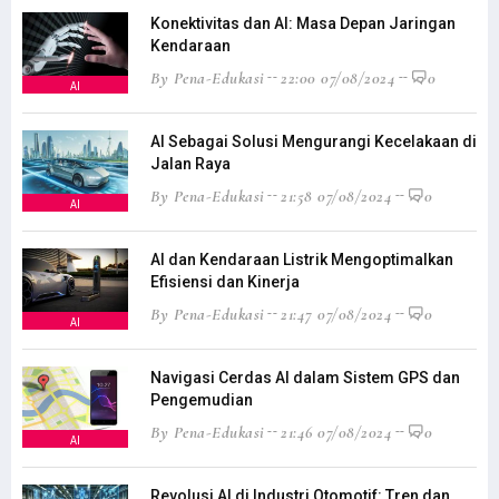
Konektivitas dan AI: Masa Depan Jaringan
Kendaraan
By Pena-Edukasi
22:00 07/08/2024
0
AI
AI Sebagai Solusi Mengurangi Kecelakaan di
Jalan Raya
By Pena-Edukasi
21:58 07/08/2024
0
AI
AI dan Kendaraan Listrik Mengoptimalkan
Efisiensi dan Kinerja
By Pena-Edukasi
21:47 07/08/2024
0
AI
Navigasi Cerdas AI dalam Sistem GPS dan
Pengemudian
By Pena-Edukasi
21:46 07/08/2024
0
AI
Revolusi AI di Industri Otomotif: Tren dan