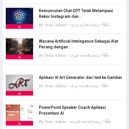
Kemunculan Chat GPT Telah Melampaui
Rekor Instagram dan...
By Pena-Admin
15:25 14/08/2024
0
AI
Wacana Artificial Intelegence Sebagai Alat
Perang dengan...
By Pena-Admin
17:48 10/08/2024
0
AI
Aplikasi AI Art Generator dari text ke Gambar
By Pena-Admin
16:32 10/08/2024
0
AI
PowerPoint Speaker Coach Aplikasi
Presentasi AI
By Pena-Admin
00:48 09/08/2024
0
AI