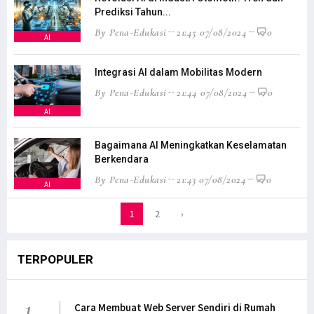
Prediksi Tahun...
By Pena-Edukasi
21:45 07/08/2024
0
AI
Integrasi AI dalam Mobilitas Modern
By Pena-Edukasi
21:44 07/08/2024
0
AI
Bagaimana AI Meningkatkan Keselamatan
Berkendara
By Pena-Edukasi
21:43 07/08/2024
0
AI
1
2
›
TERPOPULER
1
Cara Membuat Web Server Sendiri di Rumah