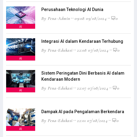
Perusahaan Teknologi AI Dunia
By Pena-Admin
09:08 09/08/2024
0
AI
Integrasi AI dalam Kendaraan Terhubung
By Pena-Edukasi
22:08 07/08/2024
0
AI
Sistem Peringatan Dini Berbasis AI dalam
Kendaraan Modern
By Pena-Edukasi
22:07 07/08/2024
0
AI
Dampak AI pada Pengalaman Berkendara
By Pena-Edukasi
22:01 07/08/2024
0
AI