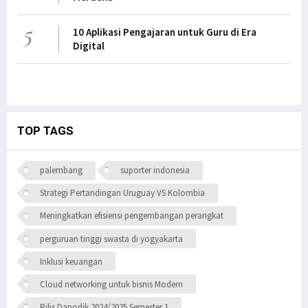
5
10 Aplikasi Pengajaran untuk Guru di Era
Digital
TOP TAGS
palembang
suporter indonesia
Strategi Pertandingan Uruguay VS Kolombia
Meningkatkan efisiensi pengembangan perangkat
perguruan tinggi swasta di yogyakarta
Inklusi keuangan
Cloud networking untuk bisnis Modern
Rilis Dapodik 2024/2025 Semester 1