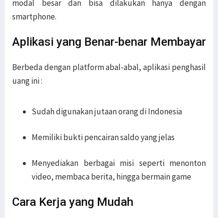
modal besar dan bisa dilakukan hanya dengan
smartphone.
Aplikasi yang Benar-benar Membayar
Berbeda dengan platform abal-abal, aplikasi penghasil
uang ini :
Sudah digunakan jutaan orang di Indonesia
Memiliki bukti pencairan saldo yang jelas
Menyediakan berbagai misi seperti menonton
video, membaca berita, hingga bermain game
Cara Kerja yang Mudah