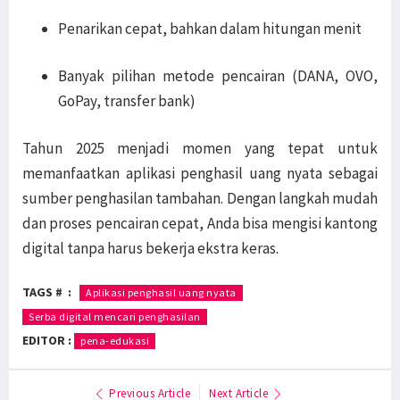
Penarikan cepat, bahkan dalam hitungan menit
Banyak pilihan metode pencairan (DANA, OVO,
GoPay, transfer bank)
Tahun 2025 menjadi momen yang tepat untuk
memanfaatkan aplikasi penghasil uang nyata sebagai
sumber penghasilan tambahan. Dengan langkah mudah
dan proses pencairan cepat, Anda bisa mengisi kantong
digital tanpa harus bekerja ekstra keras.
TAGS # :
Aplikasi penghasil uang nyata
Serba digital mencari penghasilan
EDITOR :
pena-edukasi
Previous Article
Next Article