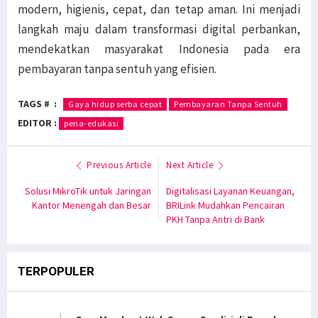
modern, higienis, cepat, dan tetap aman. Ini menjadi
langkah maju dalam transformasi digital perbankan,
mendekatkan masyarakat Indonesia pada era
pembayaran tanpa sentuh yang efisien.
TAGS # :
Gaya hidup serba cepat
Pembayaran Tanpa Sentuh
EDITOR :
pena-edukasi
Previous Article
Next Article
Solusi MikroTik untuk Jaringan
Digitalisasi Layanan Keuangan,
Kantor Menengah dan Besar
BRILink Mudahkan Pencairan
PKH Tanpa Antri di Bank
TERPOPULER